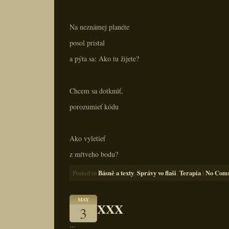
Na neznámej planéte
posol pristal
a pýta sa: Ako tu žijete?
Chcem sa dotknúť,
porozumieť kódu
Ako vyletieť
z mŕtveho bodu?
Básně a texty
Správy vo flaši
Terapia
|
No Com
Posted in
,
,
MAY
XXX
3
:::