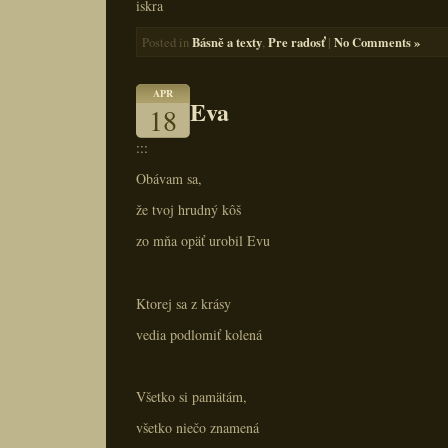
iskra
Básně a texty
Pre radosť
|
No Comments »
Posted in
,
APR
Eva
18
:::
Obávam sa,
že tvoj hrudný kôš
zo mňa opäť urobil Evu
Ktorej sa z krásy
vedia podlomiť kolená
Všetko si pamätám,
všetko niečo znamená