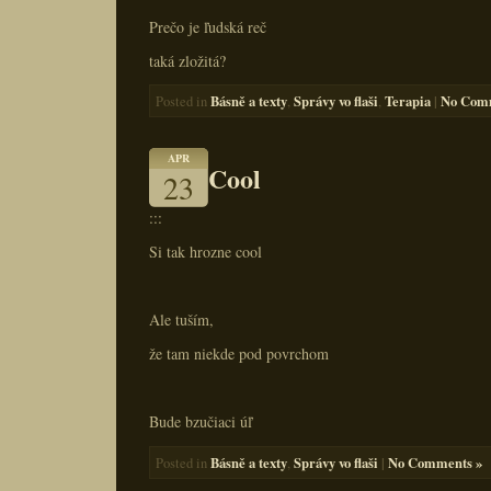
Prečo je ľudská reč
taká zložitá?
Básně a texty
Správy vo flaši
Terapia
|
No Com
Posted in
,
,
APR
Cool
23
:::
Si tak hrozne cool
Ale tuším,
že tam niekde pod povrchom
Bude bzučiaci úľ
Básně a texty
Správy vo flaši
|
No Comments »
Posted in
,