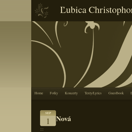
Ľubica Christopho
Home
Fotky
Koncerty
Texty/Lyrics
Guestbook
SEP
Nová
1
:::