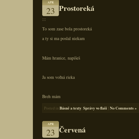
APR
Prostoreká
23
:::
To som zase bola prostoreká
a ty si ma poslal niekam
Mám hranice, napíšeš
Ja som voľná rieka
Breh mám
Básně a texty
Správy vo flaši
|
No Comments »
Posted in
,
APR
Červená
23