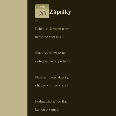
APR
Zápalky
20
:::
Ľahko sa škrtnem o síru,
nerobme veci nasilu
Škatuľky sú mi tesné,
radšej sa rovno pretnem
Nasávam tvoje skratky,
oheň je vo mne vratký
Poďme zhorieť do tla,
kameň o kameň: