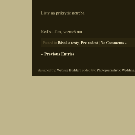
Listy na prikrytie netreba
Keď sa dám, vezmeš ma
Básně a texty
Pre radosť
|
No Comments »
Posted in
,
« Previous Entries
designed by:
Website Builder
| coded by:
Photojournalistic Wedding