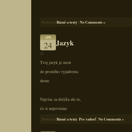
Básně a texty
|
No Comments »
Posted in
APR
Jazyk
24
:::
Tvoj jazyk je most
do prostého vyjadrenia
drene
Najviac sa dotýka ale to,
čo si nepovieme
Básně a texty
Pre radosť
|
No Comments »
Posted in
,