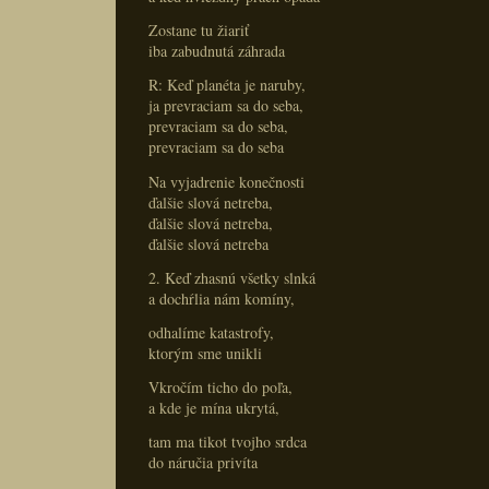
Zostane tu žiariť
iba zabudnutá záhrada
R: Keď planéta je naruby,
ja prevraciam sa do seba,
prevraciam sa do seba,
prevraciam sa do seba
Na vyjadrenie konečnosti
ďalšie slová netreba,
ďalšie slová netreba,
ďalšie slová netreba
2. Keď zhasnú všetky slnká
a dochŕlia nám komíny,
odhalíme katastrofy,
ktorým sme unikli
Vkročím ticho do poľa,
a kde je mína ukrytá,
tam ma tikot tvojho srdca
do náručia privíta