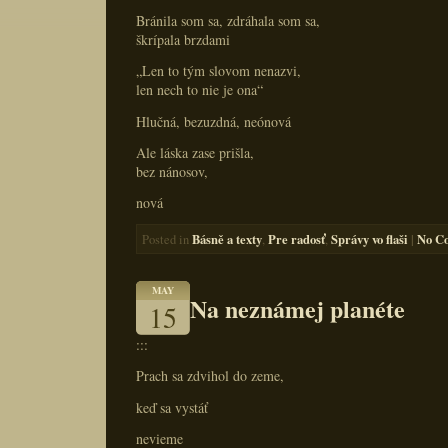
Bránila som sa, zdráhala som sa,
škrípala brzdami
„Len to tým slovom nenazvi,
len nech to nie je ona“
Hlučná, bezuzdná, neónová
Ale láska zase prišla,
bez nánosov,
nová
Básně a texty
Pre radosť
Správy vo flaši
|
No C
Posted in
,
,
MAY
Na neznámej planéte
15
:::
Prach sa zdvihol do zeme,
keď sa vystáť
nevieme