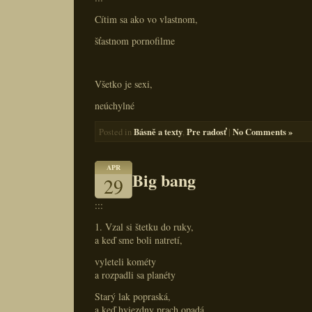
Cítim sa ako vo vlastnom,
šťastnom pornofilme
Všetko je sexi,
neúchylné
Básně a texty
Pre radosť
|
No Comments »
Posted in
,
APR
Big bang
29
:::
1. Vzal si štetku do ruky,
a keď sme boli natretí,
vyleteli kométy
a rozpadli sa planéty
Starý lak popraská,
a keď hviezdny prach opadá