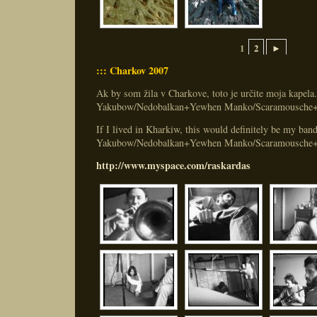
1
2
►
::: Charkov 2007
Ak by som žila v Charkove, toto je určite moja kapela
Yakubow/Nedobalkan+Yewhen Manko/Scaramousche
If I lived in Kharkiw, this would definitely be my ban
Yakubow/Nedobalkan+Yewhen Manko/Scaramousche
http://www.myspace.com/raskardas