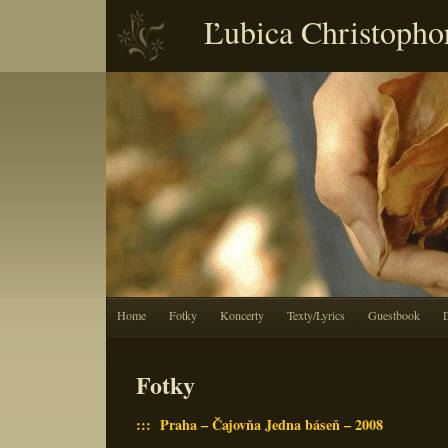
Ľubica Christopho
Home
Fotky
Koncerty
Texty/Lyrics
Guestbook
Fotky
::: Praha – Čajovňa Jedna báseň – 2008