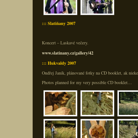
::: Slatiňany 2007
Koncert – Laskavé večery.
www.slatinany.cz/gallery/42
::: Hukvaldy 2007
Ondřej Janík, plánované fotky na CD booklet, ak nie
Photos planned for my very possible CD booklet…