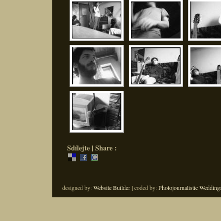
Sdílejte | Share :
designed by:
Website Builder
| coded by:
Photojournalistic Wedding