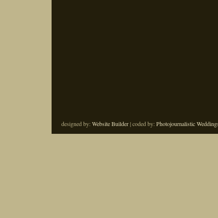
designed by:
Website Builder
| coded by:
Photojournalistic Wedding