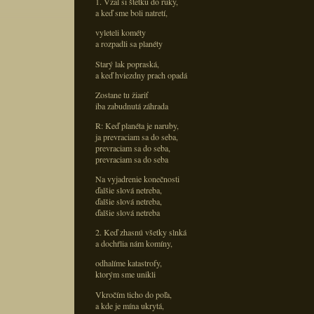
1. Vzal si štetku do ruky,
a keď sme boli natretí,
vyleteli kométy
a rozpadli sa planéty
Starý lak popraská,
a keď hviezdny prach opadá
Zostane tu žiariť
iba zabudnutá záhrada
R: Keď planéta je naruby,
ja prevraciam sa do seba,
prevraciam sa do seba,
prevraciam sa do seba
Na vyjadrenie konečnosti
ďalšie slová netreba,
ďalšie slová netreba,
ďalšie slová netreba
2. Keď zhasnú všetky slnká
a dochŕlia nám komíny,
odhalíme katastrofy,
ktorým sme unikli
Vkročím ticho do poľa,
a kde je mína ukrytá,