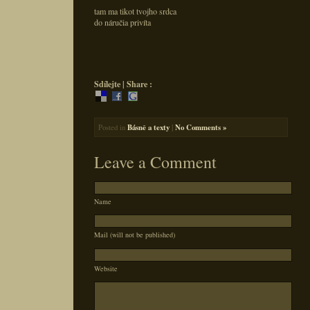
tam ma tikot tvojho srdca
do náručia privíta
Sdílejte | Share :
Posted in
Básně a texty
|
No Comments »
Leave a Comment
Name
Mail (will not be published)
Website