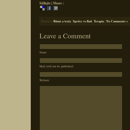
Sdílejte | Share :
Posted in
Básně a texty
,
Správy vo flaši
,
Terapia
|
No Comments »
Leave a Comment
Name
Mail (will not be published)
Website