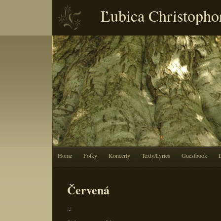
Ľubica Christopho
Home
Fotky
Koncerty
Texty/Lyrics
Guestbook
Červená
:::