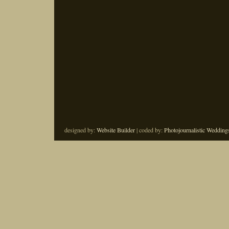
designed by:
Website Builder
| coded by:
Photojournalistic Wedding