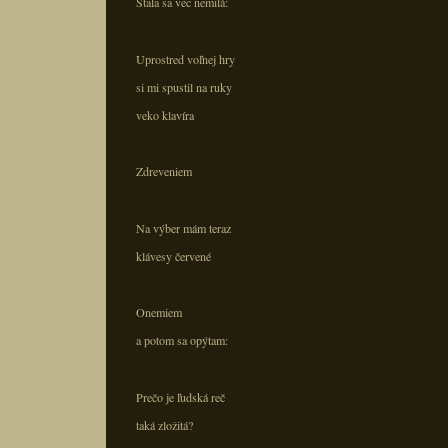
Stala sa vec nemilá:
Uprostred voľnej hry
si mi spustil na ruky
veko klavíra
Zdreveniem
Na výber mám teraz
klávesy červené
Onemiem
a potom sa opýtam:
Prečo je ľudská reč
taká zložitá?