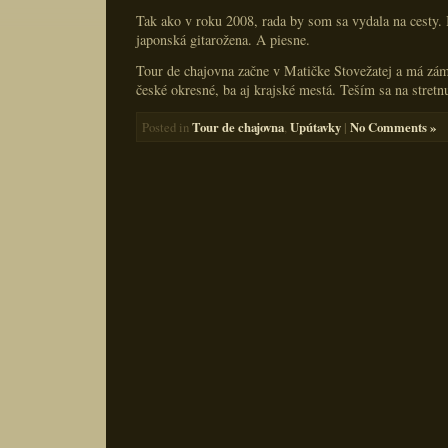
Tak ako v roku 2008, rada by som sa vydala na cesty. 
japonská gitarožena. A piesne.
Tour de chajovna začne v Matičke Stovežatej a má zám
české okresné, ba aj krajské mestá. Teším sa na stretnu
Tour de chajovna
Upútavky
|
No Comments »
Posted in
,