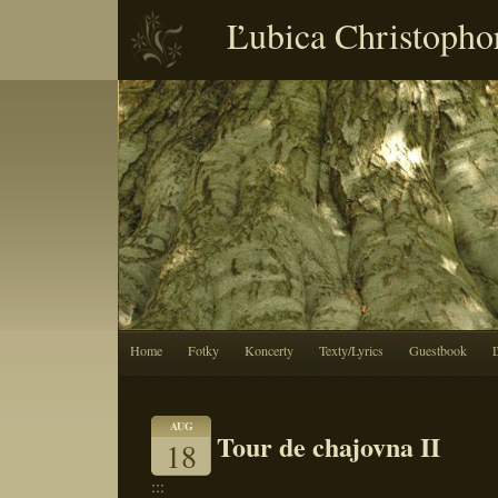
Ľubica Christopho
Home
Fotky
Koncerty
Texty/Lyrics
Guestbook
AUG
Tour de chajovna II
18
:::