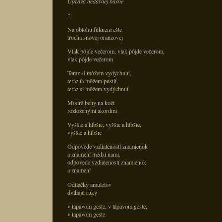
Úprava nedávnej básne
:::
Na oblohu fúknem ešte
trocha snovej oranžovej
Vlak pôjde večerom, vlak pôjde večerom,
vlak pôjde večerom
Teraz si môžem vydýchnuť,
teraz ťa môžem pustiť,
teraz si môžem vydýchnuť
Modré behy na koži
rozloženými akordmi
Vyššie a hlbšie, vyššie a hlbšie,
vyššie a hlbšie
Odpovede vzdialeností znamienok
a znamení medzi nami,
odpovede vzdialeností znamienok
a znamení
Odtlačky amuletov
dvíhajú ruky
v tápavom geste, v tápavom geste,
v tápavom geste