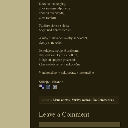
Dnes sa ma nepýtaj,
dnes neviem odpovedať,
dnes sa ma nepýtaj,
dnes neviem
Stožiare stoja a svietia,
bdejú nad tieňmi stebiel
Akoby si nevedel, akoby si nevedel,
akoby si nevedel,
že koľaje sú spojené pražcami,
aby vydržali, kým sa dotknú,
koľaje sú spojené pražcami,
kým sa dotkneme v nekonečne
V nekonečne, v nekonečne, v nekonečne
Sdílejte | Share :
Posted in
Básně a texty
,
Správy vo flaši
|
No Comments »
Leave a Comment