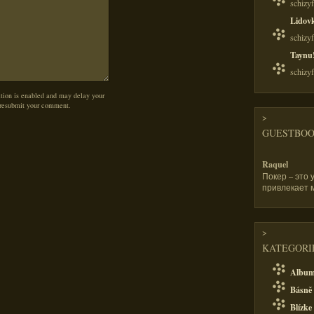
schizy
Lidov
schizy
Taynu
schizy
on is enabled and may delay your
 resubmit your comment.
>
GUESTBO
Raquel
Покер – это 
привлекает 
>
KATEGORIE
Albu
Básně 
Blízke