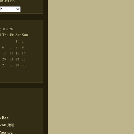
ARCHIVE
ust 2026
d
Thu
Fri
Sat
Sun
1
2
6
7
8
9
13
14
15
16
20
21
22
23
27
28
29
30
es
RSS
ents
RSS
ress.org