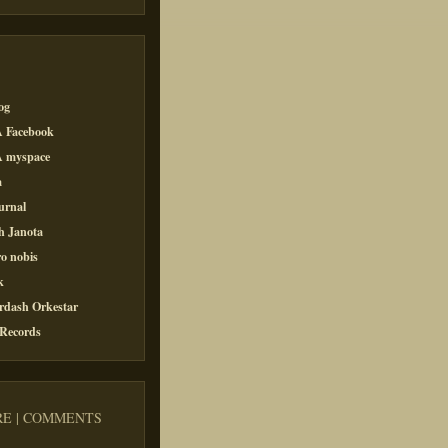
og
 Facebook
 myspace
a
urnal
h Janota
o nobis
k
rdash Orkestar
 Records
E | COMMENTS