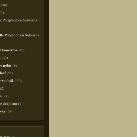
(36)
(1)
a Polyphonica Salesiana
la Polyphonica Salesiana
z koncertov
(12)
A
(32)
o nobis
(9)
dosť
(55)
 vo flaši
(150)
(2)
a
(71)
e chajovna
(1)
vky
(67)