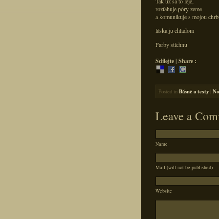
Tak už sa to leje,
rozťahuje póry zeme
a komunikuje s mojou chrb
láska ju chladom
Farby stíchnu
Sdílejte | Share :
Posted in
Básně a texty
|
No
Leave a Com
Name
Mail (will not be published)
Website