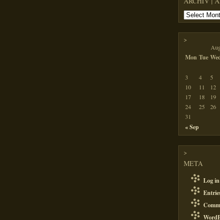
ARCHIV | 
>
Aug
Mon
Tue
We
3
4
5
10
11
12
17
18
19
24
25
26
31
« Sep
>
META
Log in
Entri
Comm
WordP