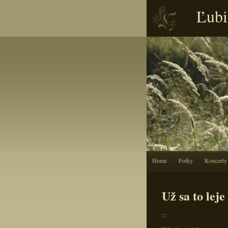
Ľubi
Home
Fotky
Koncerty
Už sa to leje
:::