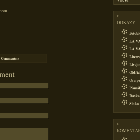
Viac tu
ticou
>
ODKAZY
Fotobl
LA VA
LA VA
Literr
 Comments »
Livejo
ment
Oldřic
Ora pr
Písmá
Raska
Slnko
>
KOMENTAR