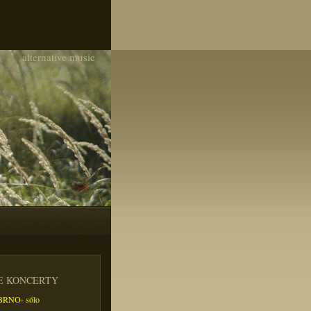
alternative music
IE KONCERTY
- BRNO- sólo