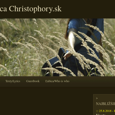
ca Christophory.sk
Texty/Lyrics
Guestbook
Ľubica/Who is who
>
NAJBLIŽŠ
::: 25.8.2018 