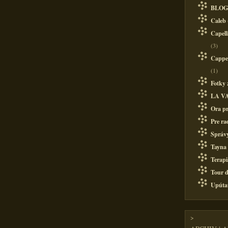
BLOG
Caleb
Capell
(3)
Cappel
(1)
Fotky 
LA V
Ora pr
Pre ra
Správy
Tayna
Terapi
Tour d
Upúta
>