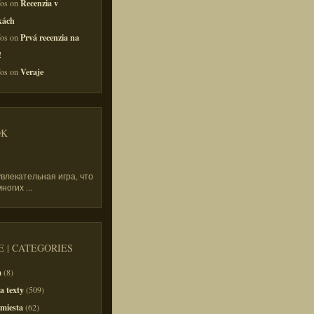
Recenzia v
fos on
kách
Prvá recenzia na
fos on
!
Veraje
fos on
OK
увлекательная игра, что
многих
...
 | CATEGORIES
m
(8)
a texty
(509)
 miesta
(62)