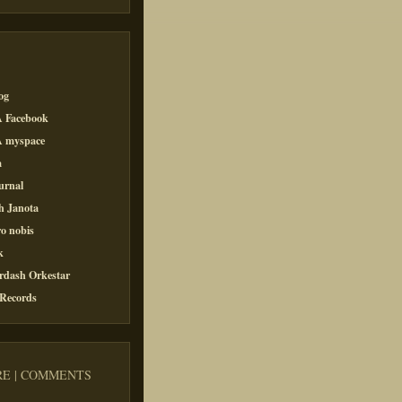
og
 Facebook
 myspace
a
urnal
h Janota
o nobis
k
rdash Orkestar
 Records
E | COMMENTS