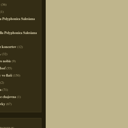
(36)
(1)
a Polyphonica Salesiana
la Polyphonica Salesiana
z koncertov
(12)
A
(32)
o nobis
(9)
dosť
(55)
 vo flaši
(150)
(2)
a
(71)
e chajovna
(1)
vky
(67)