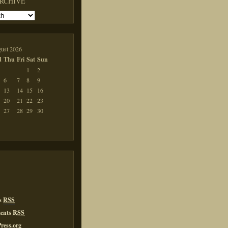
ARCHIVE
ust 2026
d
Thu
Fri
Sat
Sun
1
2
6
7
8
9
13
14
15
16
20
21
22
23
27
28
29
30
es
RSS
ents
RSS
ress.org