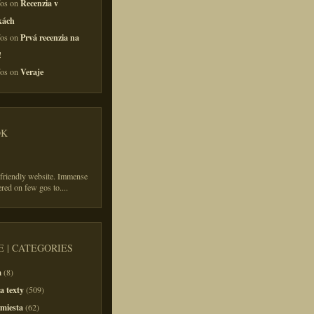
Recenzia v
fos on
kách
Prvá recenzia na
fos on
!
Veraje
fos on
OK
 friendly website. Immense
ered on few gos to.
...
 | CATEGORIES
m
(8)
a texty
(509)
 miesta
(62)