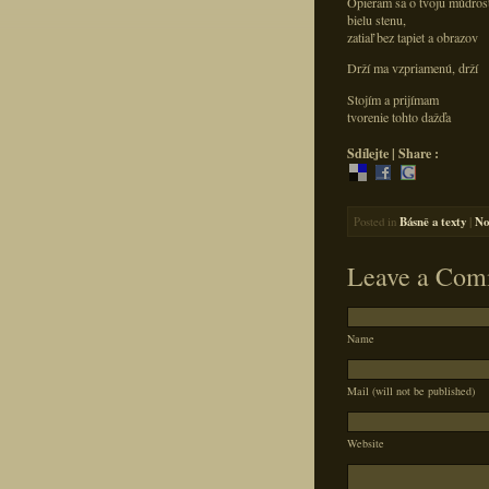
Opieram sa o tvoju múdrosť
bielu stenu,
zatiaľ bez tapiet a obrazov
Drží ma vzpriamenú, drží
Stojím a prijímam
tvorenie tohto dažďa
Sdílejte | Share :
Posted in
Básně a texty
|
No
Leave a Com
Name
Mail (will not be published)
Website