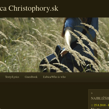
ca Christophory.sk
Texty/Lyrics
Guestbook
Ľubica/Who is who
>
NAJBLIŽŠ
::: 25.8.2018 