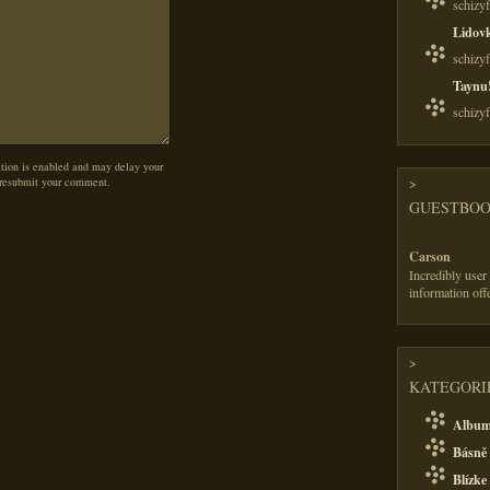
schizy
Lidov
schizy
Taynu
schizy
on is enabled and may delay your
>
 resubmit your comment.
GUESTBO
Carson
Incredibly user
information off
>
KATEGORIE
Albu
Básně 
Blízke