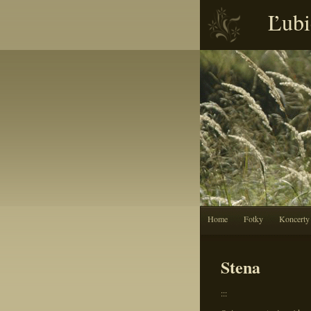
Ľubi
Home
Fotky
Koncerty
Stena
:::