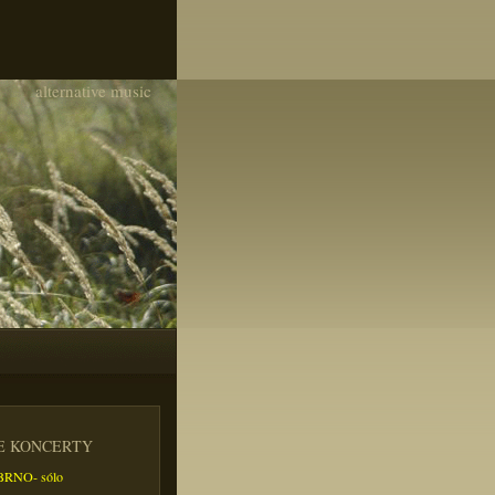
alternative music
IE KONCERTY
- BRNO- sólo