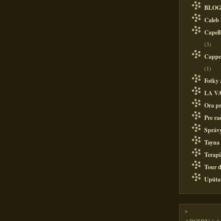
BLOG
Caleb
Capell
(3)
Cappel
(1)
Fotky 
LA V
Ora pr
Pre ra
Správy
Tayna
Terapi
Tour d
Upúta
>