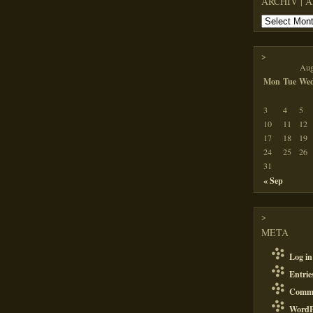
ARCHIV | 
>
Aug
Mon
Tue
We
3
4
5
10
11
12
17
18
19
24
25
26
31
« Sep
>
META
Log in
Entri
Comm
WordP