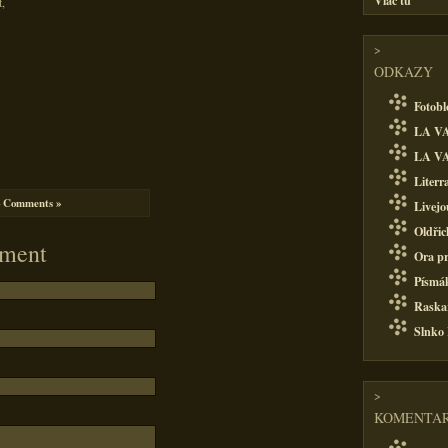
Viac tu
,
>
ODKAZY
Fotobl
LA VA
LA VA
Literr
 Comments »
Livejo
Oldřic
ment
Ora pr
Písmá
Raska
Slnko
>
KOMENTAR