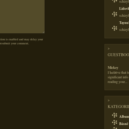
schizy
Lidov
schizy
Taynu
schizy
on is enabled and may delay your
 resubmit your comment.
>
GUESTBO
Mickey
I Ƅeliеve that 
significant info
reading your
...
>
KATEGORIE
Albu
Básně 