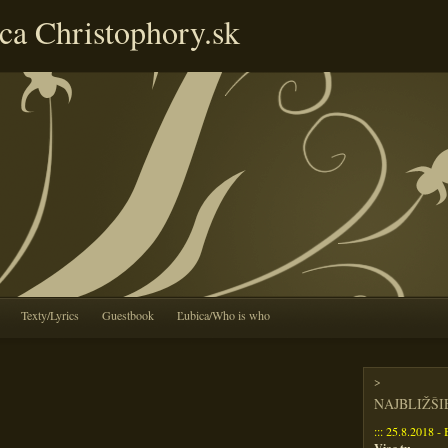
ca Christophory.sk
Texty/Lyrics
Guestbook
Ľubica/Who is who
>
NAJBLIŽŠ
::: 25.8.2018 