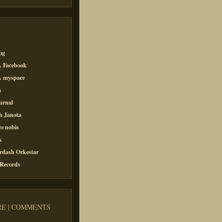
og
 Facebook
 myspace
a
urnal
h Janota
o nobis
k
rdash Orkestar
 Records
E | COMMENTS