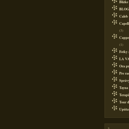
Blízke
BLOG
Caleb
Capell
(3)
Cappel
(1)
Fotky 
LA V
Ora pr
Pre ra
Správy
Tayna
Terapi
Tour d
Upúta
>