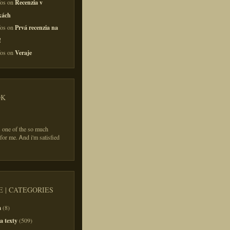
Recenzia v
fos on
kách
Prvá recenzia na
fos on
!
Veraje
fos on
OK
іs one of the so much
 for me. Ꭺnd i'm satisfied
 | CATEGORIES
m
(8)
a texty
(509)