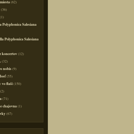
 miesta
(62)
(36)
(1)
a Polyphonica Salesiana
la Polyphonica Salesiana
z koncertov
(12)
A
(32)
o nobis
(9)
dosť
(55)
 vo flaši
(150)
(2)
a
(71)
e chajovna
(1)
vky
(67)