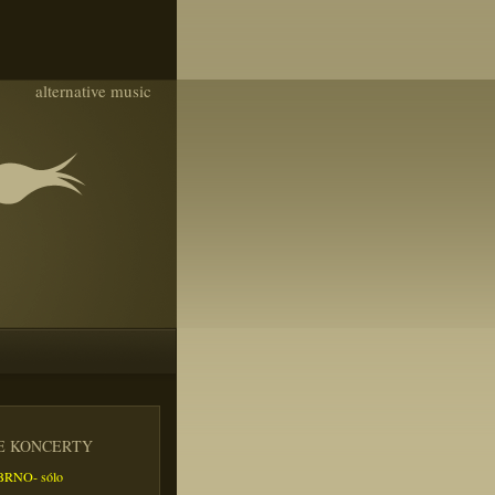
alternative music
IE KONCERTY
- BRNO- sólo