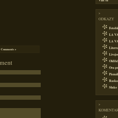
Viac tu
>
ODKAZY
Fotobl
LA VA
LA VA
Literr
 Comments »
Livejo
ment
Oldřic
Ora pr
Písmá
Raska
Slnko
>
KOMENTAR