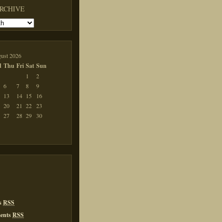
ARCHIVE
ust 2026
d
Thu
Fri
Sat
Sun
1
2
6
7
8
9
13
14
15
16
20
21
22
23
27
28
29
30
es
RSS
ents
RSS