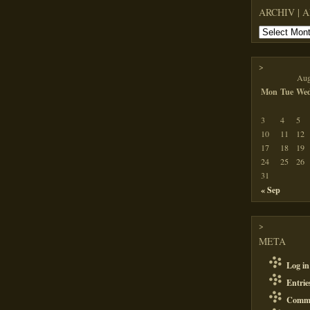
ARCHIV | 
>
Aug
Mon
Tue
We
3
4
5
10
11
12
17
18
19
24
25
26
31
« Sep
>
META
Log in
Entri
Comm