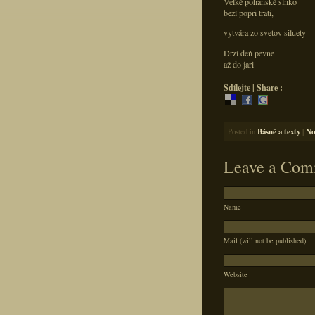
Veľké pohanské slnko
beží popri trati,
vytvára zo svetov siluety
Drží deň pevne
až do jari
Sdílejte | Share :
Posted in
Básně a texty
|
No
Leave a Com
Name
Mail (will not be published)
Website