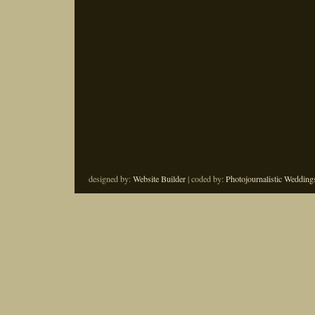
designed by:
Website Builder
| coded by:
Photojournalistic Wedding