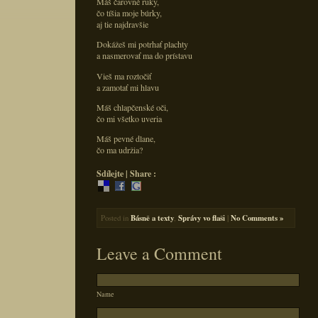
Máš čarovné ruky,
čo tíšia moje búrky,
aj tie najdravšie
Dokážeš mi potrhať plachty
a nasmerovať ma do prístavu
Vieš ma roztočiť
a zamotať mi hlavu
Máš chlapčenské oči,
čo mi všetko uveria
Máš pevné dlane,
čo ma udržia?
Sdílejte | Share :
Posted in
Básně a texty
,
Správy vo flaši
|
No Comments »
Leave a Comment
Name