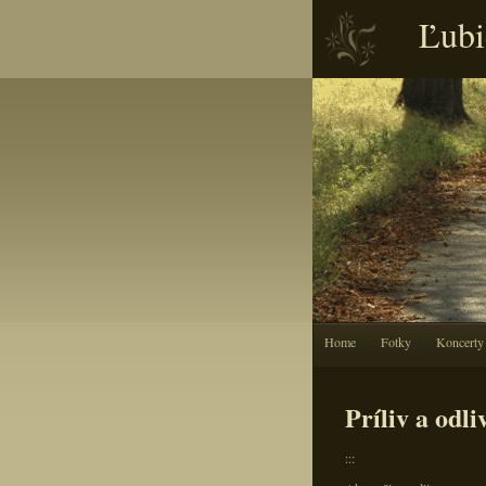
Ľubi
Home
Fotky
Koncerty
Príliv a odli
:::