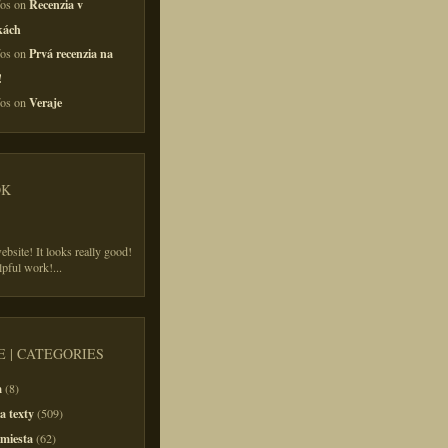
Recenzia v
fos on
kách
Prvá recenzia na
fos on
!
Veraje
fos on
OK
ebsite! It looks really good!
lpful work!
...
 | CATEGORIES
m
(8)
a texty
(509)
 miesta
(62)