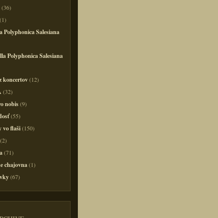
(36)
(1)
a Polyphonica Salesiana
la Polyphonica Salesiana
z koncertov
(12)
A
(32)
o nobis
(9)
dosť
(55)
 vo flaši
(150)
(2)
a
(71)
e chajovna
(1)
vky
(67)