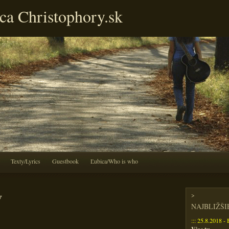
ca Christophory.sk
Texty/Lyrics
Guestbook
Ľubica/Who is who
v
>
NAJBLIŽŠ
::: 25.8.2018 