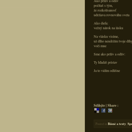
Ako príliv a odliv
počítaš s tým,
že rozkolísanosť
udržiava rovnováhu sveta
Ako dieťa:
večný nárok na lásku
Na vlásku visíme,
už dlho neudržím tvoje dlh
voči mne
Sme ako príliv a odliv:
Ty hľadáš prístav
Ja to vidím odlišne
Sdílejte | Share :
Posted in
Básně a texty
,
Spr