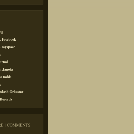
og
 Facebook
 myspace
a
urnal
h Janota
o nobis
k
rdash Orkestar
 Records
E | COMMENTS