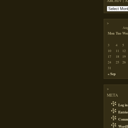
ARCHIV | 
>
Aug
Mon
Tue
We
3
4
5
10
11
12
17
18
19
24
25
26
31
« Sep
>
META
Log in
Entri
Comm
WordP