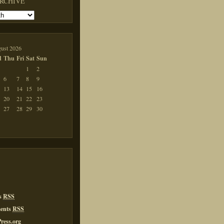
ARCHIVE
ust 2026
d
Thu
Fri
Sat
Sun
1
2
6
7
8
9
13
14
15
16
20
21
22
23
27
28
29
30
es
RSS
ents
RSS
ress.org