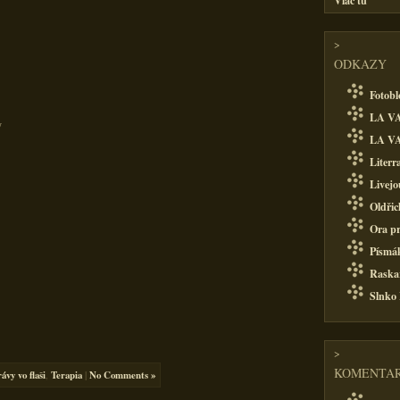
Viac tu
>
ODKAZY
Fotobl
LA VA
y
LA VA
Literr
Livejo
Oldřic
Ora pr
Písmá
Raska
Slnko
>
KOMENTAR
ávy vo flaši
,
Terapia
|
No Comments »