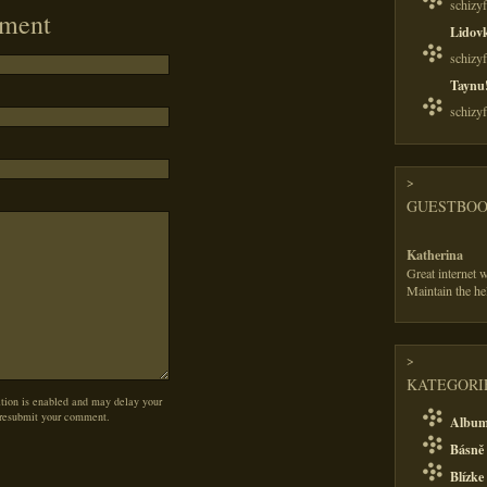
schizy
ment
Lidov
schizy
Taynu
schizy
>
GUESTBO
Katherina
Great internet w
Maintain the he
>
KATEGORIE
on is enabled and may delay your
 resubmit your comment.
Albu
Básně 
Blízke