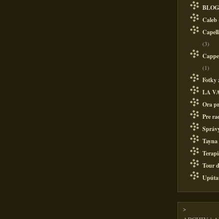
BLOG
Caleb
Capell
(3)
Cappel
(1)
Fotky 
LA V
Ora pr
Pre ra
Správy
Tayna
Terapi
Tour d
Upúta
>