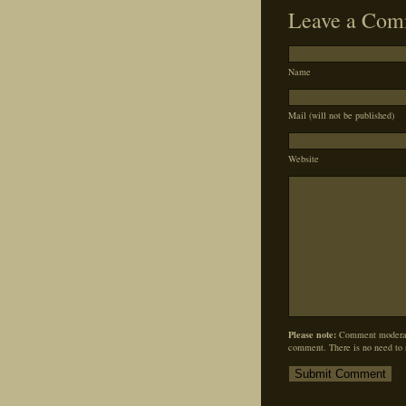
Leave a Com
Name
Mail (will not be published)
Website
Please note:
Comment moderati
comment. There is no need to