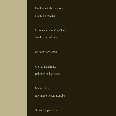
Pohladená vlasmi briez,
svetlo sa jesenie
Nesiem na jemné spálenie
všetky zubaté listy,
čo som nazbierala
Už ma nezahalia,
nebojím sa byť nahá
Napomáhať,
aby niečo horelo netreba
Sama tlie pahreba