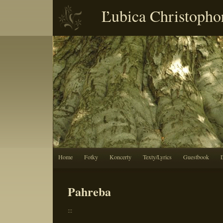
Ľubica Christopho
Home
Fotky
Koncerty
Texty/Lyrics
Guestbook
Pahreba
:::