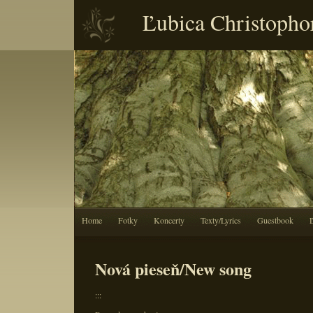
Ľubica Christopho
Home
Fotky
Koncerty
Texty/Lyrics
Guestbook
Nová pieseň/New song
:::