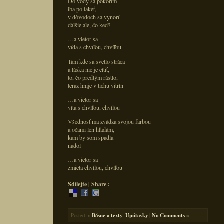
Do vody sa pokorím
iba po lakeť,
v dôvodoch sa vynorí
ďalšie ale, čo keď?
…a vietor sa
vída s chvíľou, chvíľou
Tam kde sa svetlo stráca
a láska nie je cítiť,
to, čo predtým rástlo,
teraz hnije v tichu vitrín
…a vietor sa
víta s chvíľou, chvíľou
Všednosť ma zvádza svojou farbou
a očami len hľadám,
kam by som spadla
nadol
…a vietor sa
zmieta chvíľou, chvíľou
Sdílejte | Share :
Posted in
Básně a texty
,
Upútavky
|
No Comments »