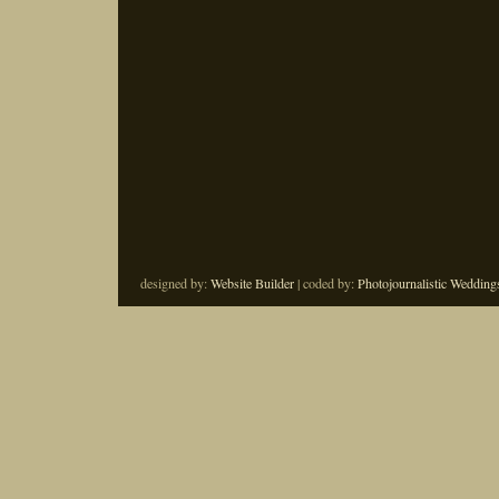
designed by:
Website Builder
| coded by:
Photojournalistic Wedding