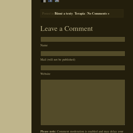
Posted in
Básně a texty
,
Terapia
|
No Comments »
Leave a Comment
Name
Mail (will not be published)
Website
Please note:
Comment moderation is enabled and may delay your