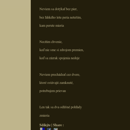
Neviem sa dotýkať bez pier,
bez ľahkého letu peria netuším,
kam perute mieria
Necítim chvenie,
keď nie sme si zdrojom premien,
keď sa zázrak spojenia nedeje
Neviem prechádzať cez dvere,
ktoré ostávajú zamknuté,
potrebujem prievan
Len tak sa dva odlišné pohľady
zmieria
Sdílejte | Share :