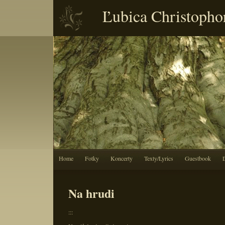
Ľubica Christopho
Home
Fotky
Koncerty
Texty/Lyrics
Guestbook
Na hrudi
:::