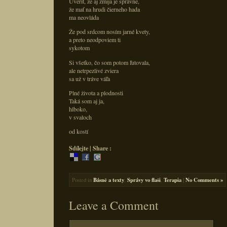
Uveriť, že aj zmija je správne,
že mať na hrudi čierneho hada
ma neovláda
Že pod srdcom nosím jarné kvety,
a preto neodpoviem ti
sykotom
Si všetko, čo som potom ľutovala,
ale netrpezlivé zviera
sa už v tráve váľa
Plné života a plodnosti
Taká som aj ja,
hlboko,
v svaloch
od kostí
Sdílejte | Share :
Posted in
Básně a texty
,
Správy vo flaši
,
Terapia
|
No Comments »
Leave a Comment