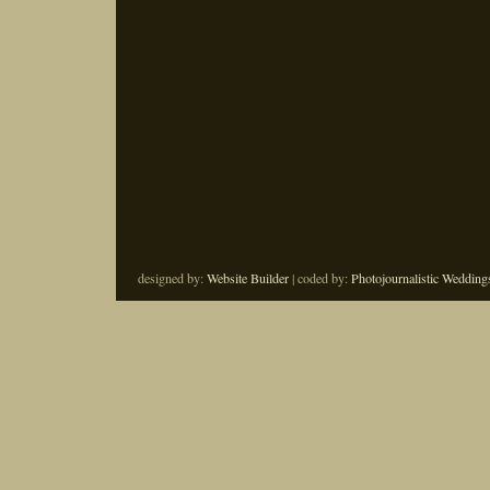
designed by:
Website Builder
| coded by:
Photojournalistic Wedding