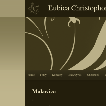
Ľubica Christopho
Home
Fotky
Koncerty
Texty/Lyrics
Guestbook
Makovica
:::