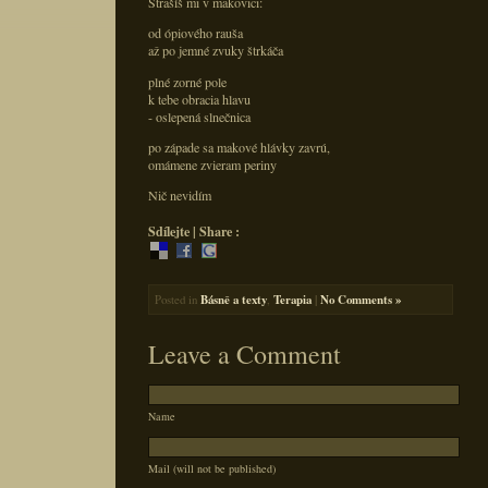
Strašíš mi v makovici:
od ópiového rauša
až po jemné zvuky štrkáča
plné zorné pole
k tebe obracia hlavu
- oslepená slnečnica
po západe sa makové hlávky zavrú,
omámene zvieram periny
Nič nevidím
Sdílejte | Share :
Posted in
Básně a texty
,
Terapia
|
No Comments »
Leave a Comment
Name
Mail (will not be published)