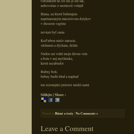
Odomknúť tie oči nie je len tak,
nehovoriac o možnosti vstúpiť
Blana, na ktorú bubnujem
neprimeraným množstvom dotykov
v dusnom vagóne
neviem byť sama
Keď tebou niečo zatrasie,
stíchnem a dýcham, držím
Niekto mi vrátil moju dávnu vetu
a bola v nej myšlienka,
ktorú nezabudol
Bubny boli,
bubny budú trhať a napínať
ten rezonujúci priestor medzi nami
Sdílejte | Share :
Posted in
Básně a texty
|
No Comments »
Leave a Comment