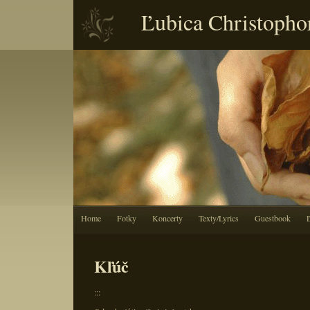
Ľubica Christopho
Home
Fotky
Koncerty
Texty/Lyrics
Guestbook
Kľúč
:::