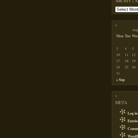
ARCHIV | 
>
Aug
Mon
Tue
We
3
4
5
10
11
12
17
18
19
24
25
26
31
« Sep
>
META
Log in
Entri
Comm
WordP