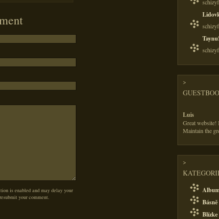
schizy
Lidov
ment
schizy
Taynu
schizy
>
GUESTBO
Luis
Great website! I
Maintain the gr
>
KATEGORIE
Albu
on is enabled and may delay your
 resubmit your comment.
Básně 
Blízke