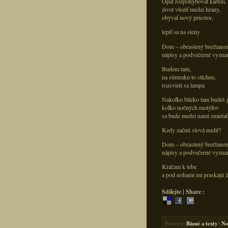
Opäť rozpohybovať kartón,
život vložiť medzi hrany,
obývať nový priestor,
lepiť sa na steny
Dom – obrastený brečtano
nápisy a podvečerné vyzna
Budem tam,
na súmraku to stíchne,
rozsvieti sa lampa
Nakoľko blízko tam budeš 
koľko nočných motýľov
sa bude medzi nami zmietať
Kedy začnú slová nudiť?
Dom – obrastený brečtano
nápisy a podvečerné vyzna
Kráčam k tebe
a pod nohami mi praskajú ž
Sdílejte | Share :
Posted in
Básně a texty
|
No