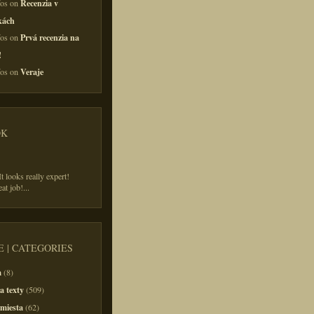
Recenzia v
fos on
kách
Prvá recenzia na
fos on
!
Veraje
fos on
OK
t looks really expert!
eat job!
...
 | CATEGORIES
m
(8)
a texty
(509)
 miesta
(62)