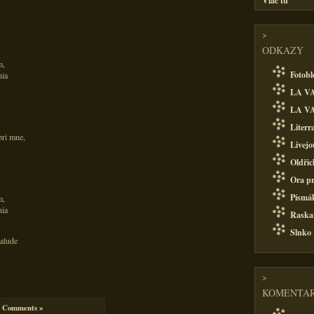
Viac tu
>
ODKAZY
m,
Fotobl
nia
LA VA
LA VA
Literr
pri mne,
Livejo
Oldřic
Ora pr
Písmá
m,
nia
Raska
Slnko
alude
>
KOMENTAR
 Comments »