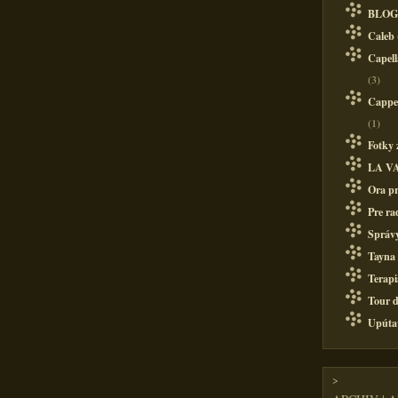
BLOG
Caleb
Capell
(3)
Cappel
(1)
Fotky 
LA V
Ora pr
Pre ra
Správy
Tayna
Terapi
Tour d
Upúta
>