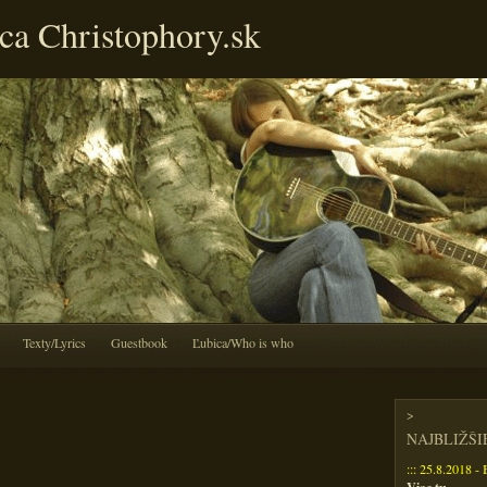
ca Christophory.sk
Texty/Lyrics
Guestbook
Ľubica/Who is who
>
NAJBLIŽŠ
::: 25.8.2018 