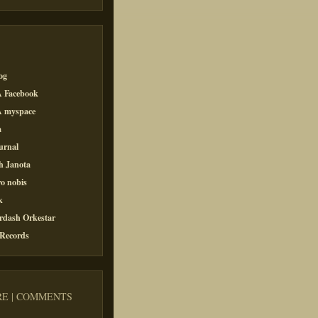
og
 Facebook
 myspace
a
urnal
h Janota
o nobis
k
rdash Orkestar
 Records
E | COMMENTS