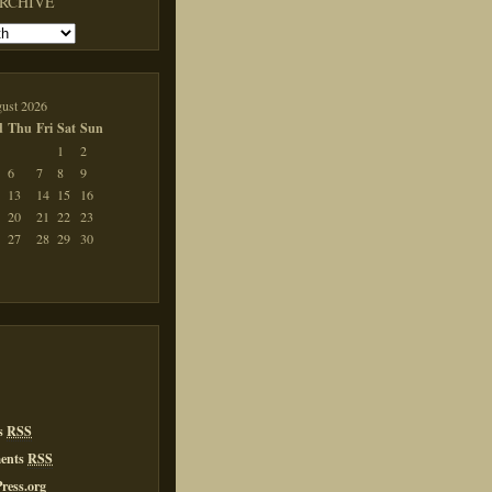
ARCHIVE
ust 2026
d
Thu
Fri
Sat
Sun
1
2
6
7
8
9
13
14
15
16
20
21
22
23
27
28
29
30
es
RSS
ents
RSS
ress.org