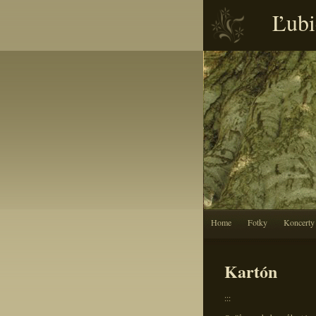
Ľubi
Home
Fotky
Koncerty
Kartón
:::