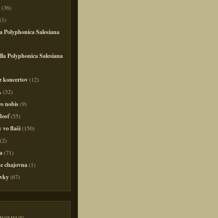
(36)
(1)
a Polyphonica Salesiana
la Polyphonica Salesiana
z koncertov
(12)
A
(32)
o nobis
(9)
dosť
(55)
 vo flaši
(150)
(2)
a
(71)
e chajovna
(1)
vky
(67)