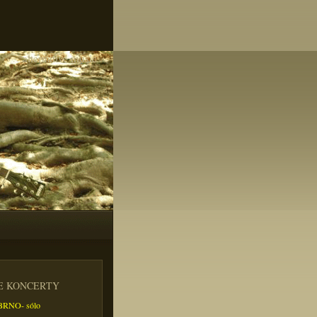
alternative music
IE KONCERTY
- BRNO- sólo