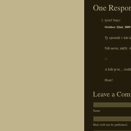
One Respo
tyvieš
Says:
October 22nd, 2009 
Ty spoznáš v tele 
Nik nevie, mlčíš. 
:::
A kde je ta… rozhl
Hore!
Leave a Com
Name
Mail (will not be published)