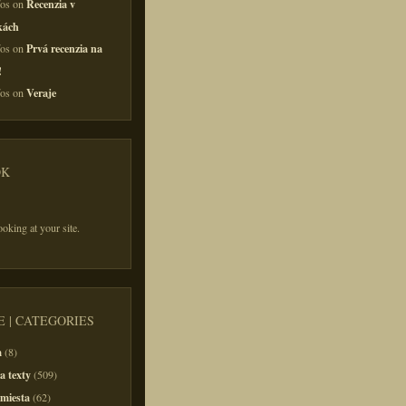
Recenzia v
fos on
kách
Prvá recenzia na
fos on
!
Veraje
fos on
OK
ooking at your site.
 | CATEGORIES
m
(8)
a texty
(509)
 miesta
(62)