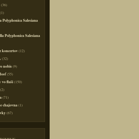
(36)
(1)
a Polyphonica Salesiana
la Polyphonica Salesiana
z koncertov
(12)
A
(32)
o nobis
(9)
dosť
(55)
 vo flaši
(150)
(2)
a
(71)
e chajovna
(1)
vky
(67)