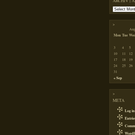
ARCHIV | 
>
Aug
Mon
Tue
We
3
4
5
10
11
12
17
18
19
24
25
26
31
« Sep
>
META
Log in
Entri
Comm
WordP