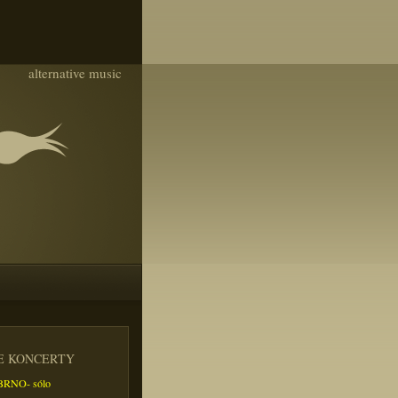
alternative music
IE KONCERTY
- BRNO- sólo