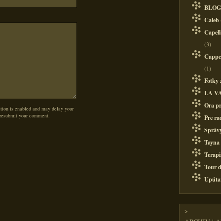
BLOG
Caleb
Capell
(3)
Cappel
(1)
Fotky 
LA V
Ora pr
on is enabled and may delay your
 resubmit your comment.
Pre ra
Správy
Tayna
Terapi
Tour d
Upúta
>