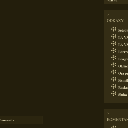
Viac tu
>
ODKAZY
Fotobl
LA VA
LA VA
Literr
Livejo
Oldřic
Ora pr
Písmá
Raska
Slnko
>
KOMENTAR
Comment »