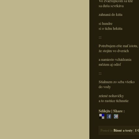
Vo zväčšujúcom sa tele
sa duša scvrkáva
zahnaná do kúta
si hundre
si o tichu hrkúta
:::
Potrebujem ešte mať istotu,
že stojím vo dverách
a namiesto vchádzania
môžem aj odísť
:::
Stiahnem zo seba všetko
do vody
zelené nohavičky
a to rastúce tíchnutie
Sdílejte | Share :
Posted in
Básně a texty
|
1 