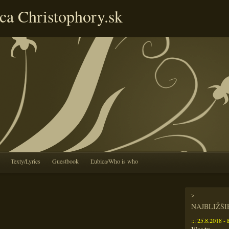
ca Christophory.sk
Texty/Lyrics
Guestbook
Ľubica/Who is who
>
NAJBLIŽŠ
::: 25.8.2018 