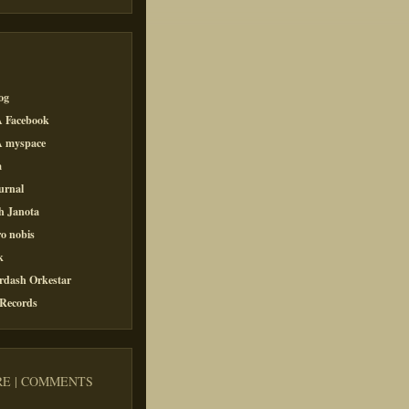
og
 Facebook
 myspace
a
urnal
h Janota
o nobis
k
rdash Orkestar
 Records
E | COMMENTS