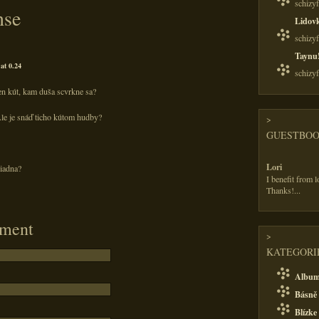
schizy
nse
Lidov
schizy
Taynu
at 0.24
schizy
ten kút, kam duša scvrkne sa?
Ale je snáď ticho kútom hudby?
>
GUESTBO
Lori
iadna?
I benefit from l
Thanks!
...
ment
>
KATEGORIE
Albu
Básně 
Blízke