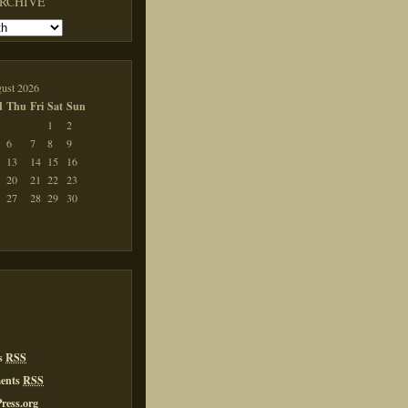
ARCHIVE
ust 2026
d
Thu
Fri
Sat
Sun
1
2
6
7
8
9
13
14
15
16
20
21
22
23
27
28
29
30
es
RSS
ents
RSS
ress.org