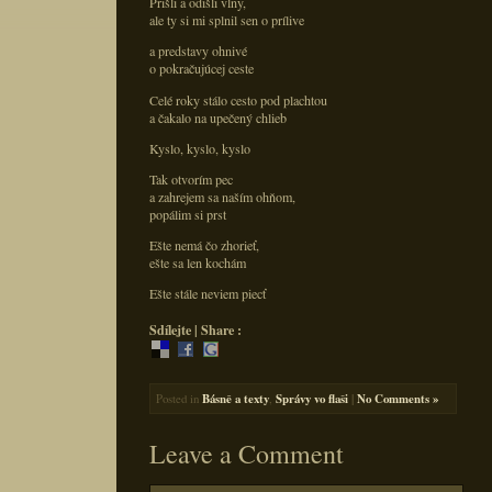
Prišli a odišli vlny,
ale ty si mi splnil sen o prílive
a predstavy ohnivé
o pokračujúcej ceste
Celé roky stálo cesto pod plachtou
a čakalo na upečený chlieb
Kyslo, kyslo, kyslo
Tak otvorím pec
a zahrejem sa naším ohňom,
popálim si prst
Ešte nemá čo zhorieť,
ešte sa len kochám
Ešte stále neviem piecť
Sdílejte | Share :
Posted in
Básně a texty
,
Správy vo flaši
|
No Comments »
Leave a Comment