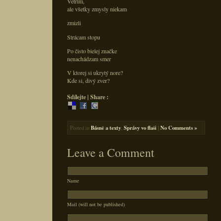
Vetrím,
ale všetky zmysly niekam
zmizli
Strácam stopu
Po čisto bielej značke
nenachádzam smer
V ktorej si ukrytý nore?
Kde si, divý zver?
Sdílejte | Share :
Posted in
Básně a texty
,
Správy vo flaši
|
No Comments »
Leave a Comment
Name
Mail (will not be published)