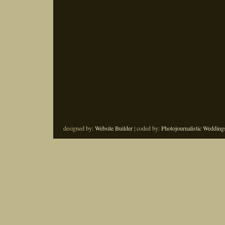
designed by:
Website Builder
| coded by:
Photojournalistic Wedding