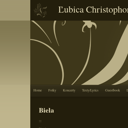
Ľubica Christopho
Home
Fotky
Koncerty
Texty/Lyrics
Guestbook
Biela
:::